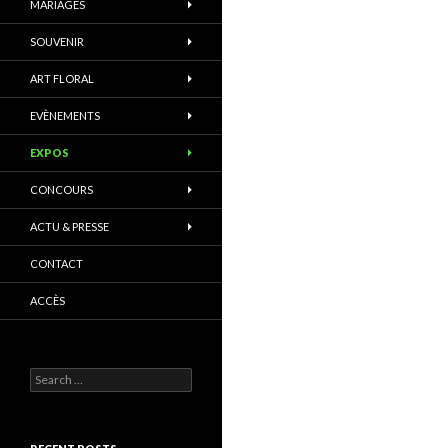
MARIAGES
SOUVENIR
ART FLORAL
EVÈNEMENTS
EXPOS
CONCOURS
ACTU & PRESSE
CONTACT
ACCÈS
Search
for: